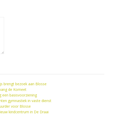
ijs brengt bezoek aan Blosse
pvang de Komeet
 een basisvoorziening
ten gymnastiek in vaste dienst
uurder voor Blosse
euw kindcentrum in De Draai