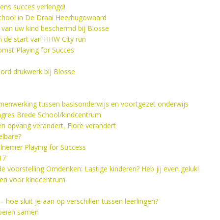
ens succes verlengd!
school in De Draai Heerhugowaard
 van uw kind beschermd bij Blosse
 de start van HHW City run
omst Playing for Succes
ord drukwerk bij Blosse
menwerking tussen basisonderwijs en voortgezet onderwijs
ngres Brede School/kindcentrum
n opvang verandert, Flore verandert
elbare?
elnemer Playing for Success
17
voorstelling Omdenken: Lastige kinderen? Heb jij even geluk!
zen voor kindcentrum
!
 hoe sluit je aan op verschillen tussen leerlingen?
loeien samen