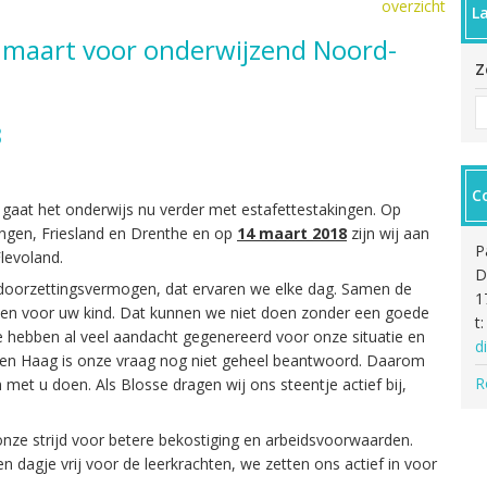
overzicht
L
4 maart voor onderwijzend Noord-
Z
8
C
r gaat het onderwijs nu verder met estafettestakingen. Op
ningen, Friesland en Drenthe en op
14 maart 2018
zijn wij aan
P
levoland.
D
 doorzettingsvermogen, dat ervaren we elke dag. Samen de
1
en voor uw kind. Dat kunnen we niet doen zonder een goede
t
 hebben al veel aandacht gegenereerd voor onze situatie en
d
Den Haag is onze vraag nog niet geheel beantwoord. Daarom
R
met u doen. Als Blosse dragen wij ons steentje actief bij,
onze strijd voor betere bekostiging en arbeidsvoorwaarden.
 dagje vrij voor de leerkrachten, we zetten ons actief in voor