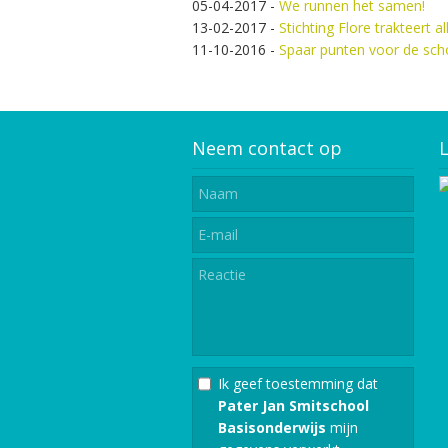
05-04-2017
-
We runnen het samen!
13-02-2017
-
Stichting Flore trakteert a
11-10-2016
-
Spaar punten voor de scho
Neem contact op
L
Ik geef toestemming dat
Pater Jan Smitschool
Basisonderwijs
mijn