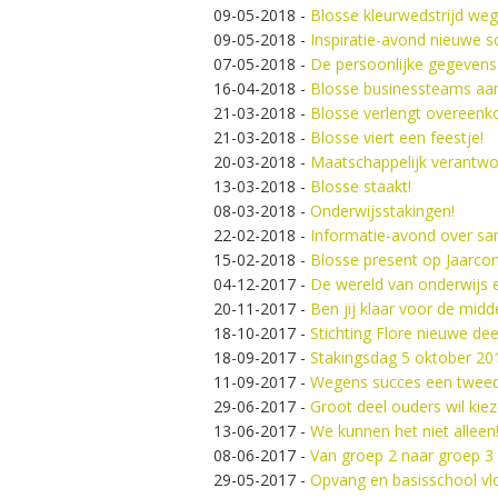
09-05-2018
-
Blosse kleurwedstrijd weg
09-05-2018
-
Inspiratie-avond nieuwe 
07-05-2018
-
De persoonlijke gegevens
16-04-2018
-
Blosse businessteams aan
21-03-2018
-
Blosse verlengt overeenk
21-03-2018
-
Blosse viert een feestje!
20-03-2018
-
Maatschappelijk verantwo
13-03-2018
-
Blosse staakt!
08-03-2018
-
Onderwijsstakingen!
22-02-2018
-
Informatie-avond over sa
15-02-2018
-
Blosse present op Jaarco
04-12-2017
-
De wereld van onderwijs e
20-11-2017
-
Ben jij klaar voor de midd
18-10-2017
-
Stichting Flore nieuwe de
18-09-2017
-
Stakingsdag 5 oktober 20
11-09-2017
-
Wegens succes een tweede 
29-06-2017
-
Groot deel ouders wil kie
13-06-2017
-
We kunnen het niet alleen
08-06-2017
-
Van groep 2 naar groep 3 –
29-05-2017
-
Opvang en basisschool v