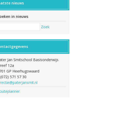
aatste nieuws
oeken in nieuws
Zoek
ontactgegevens
ater Jan Smitschool Basisonderwijs
reef 12a
701 GP Heerhugowaard
: (072) 571 57 30
irectie@paterjansmit.nl
outeplanner