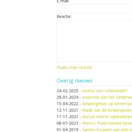
E-mail:
Reactie:
Plaats mijn reactie
Overig nieuws
24-02-2025
-
Hoera, een voldoende!?
29-01-2024
-
Inspectie van het Onderw
15-04-2022
-
Beweegvloer op kindero
12-11-2021
-
Maak van de kinderopvang
11-11-2021
-
Blosse neemt vakleerkrach
08-07-2021
-
Remco Prast nieuwe best
01-04-2019
-
Samen bouwen aan een ni