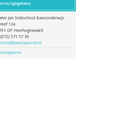
ontactgegevens
ater Jan Smitschool Basisonderwijs
reef 12a
701 GP Heerhugowaard
: (072) 571 57 30
irectie@paterjansmit.nl
outeplanner