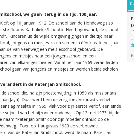
C
itschool, we gaan terug in de tijd, 100 jaar.
P
 Kieft op 10 januari 1912. De school aan de Hondeweg ( zo
D
erste Rooms Katholieke School in Heerhugowaard, de school
1
nd". Kinderen uit de wijde omgeving gingen in die tijd naar
t
ol, jongens en meisjes zaten samen in één klas. In het jaar
d
l aan de van Veenweg een meisjesschool gebouwd. De
R
jongens en meisjes naar een jongensschool en een
aren van elkaar gescheiden. Vanaf het jaar 1969 veranderden
 school gaan van jongens en meisjes en werden beide scholen
 verandert in de Pater Jan Smitschool.
de school die, na zijn priesterwijding in 1959 als missionaris
 Irian Jaya). Daar werd hem de zorg toevertrouwd van het
anslag maakte in 1965, vlak voor zijn eerste verlof, een einde
 de vrijheid van het bijzonder onderwijs. Op 12 mei 1973, bij de
 de naam “Pater Jan Smit” door zijn moeder onthuld op de
 Veenweg. Toen op 1 augustus 1983 de verbouwde
rd van de Pater Jan Smitschool, werd de naam Pater Jan